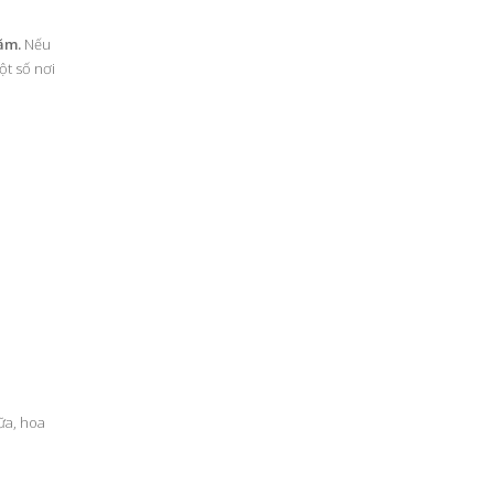
ăm.
Nếu
ột số nơi
ữa, hoa