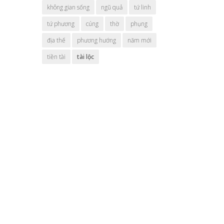
không gian sống
ngũ quả
tứ linh
tứ phương
cúng
thờ
phụng
địa thế
phương hướng
năm mới
tiền tài
tài lộc