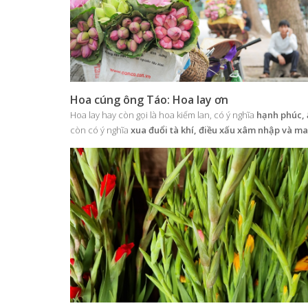
Hoa cúng ông Táo: Hoa lay ơn
Hoa lay hay còn gọi là hoa kiếm lan, có ý nghĩa
hạnh phúc, 
còn có ý nghĩa
xua đuổi tà khí, điều xấu xâm nhập và m