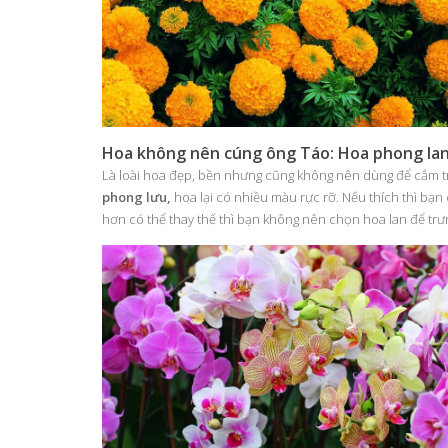
Hoa không nên cúng ông Táo: Hoa phong la
Là loài hoa đẹp, bền nhưng cũng không nên dùng để cắm tr
phong lưu,
hoa lại có nhiều màu rực rỡ. Nếu thích thì bạn
hơn có thể thay thế thì bạn không nên chọn hoa lan để trư