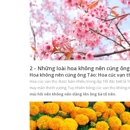
2 - Những loài hoa không nên cúng ôn
Hoa không nên cúng ông Táo: Hoa cúc vạn t
Hoa cúc vạn thọ được bán nhiều trong dịp Tết đặc biệt là
may mắn thịnh vượng. Tuy nhiên bông cúc vạn thọ không n
mùi hôi nên không nên dâng lên ông bà tổ tiên.