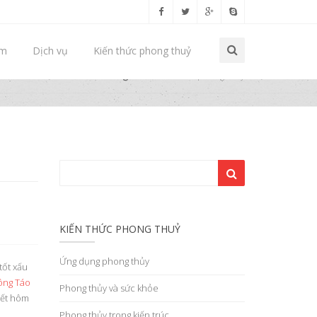
ẩm
Dịch vụ
Kiến thức phong thuỷ
Trang chủ
Kiến thức phong thuỷ
KIẾN THỨC PHONG THUỶ
Ứng dụng phong thủy
tốt xấu
ông Táo
Phong thủy và sức khỏe
iết hôm
Phong thủy trong kiến trúc