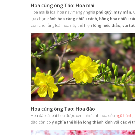
Hoa cúng ông Táo: Hoa mai
Hoa mai là loài hoa này mang ý nghĩa
phú quý, may mắn.
G
lựa chọn
cành hoa càng nhiều cánh, bông hoa nhiều cán
còn cho rằng loài hoa này thể hiện
lòng hiếu thảo, vui tư
Hoa cúng ông Táo: Hoa đào
Hoa đào là loài hoa được xem như tinh hoa của
ngũ hành
,
đào còn có
ý nghĩa thể hiện lòng thành kính với các vị th