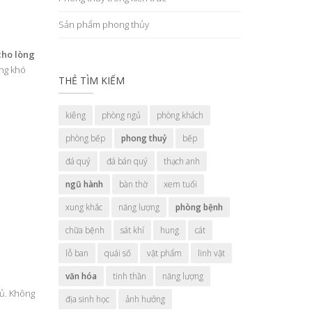
Sản phẩm phong thủy
cho lòng
ững khó
THẺ TÌM KIẾM
kiêng
phòng ngủ
phòng khách
phòng bếp
phong thuỷ
bếp
đá quý
đá bán quý
thạch anh
ngũ hành
bàn thờ
xem tuổi
xung khắc
năng lượng
phòng bệnh
chữa bệnh
sát khí
hung
cát
lỗ ban
quái số
vật phẩm
linh vật
văn hóa
tinh thần
năng lượng
ủ. Không
địa sinh học
ảnh hưởng