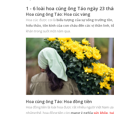
1 - 6 loài hoa cúng ông Táo ngày 23 th
Hoa cúng ông Táo: Hoa cúc vàng
Hoa cúc được coi là
biểu tượng của sự sống trường tồn,
hiếu thảo, tôn kính của con cháu đến các vị thần linh, t
khăn trong suốt một năm qua.
Hoa cúng ông Táo: Hoa đồng tiền
Hoa đồng tiền là loài hoa được rất nhiều người Việt Nam 
những thế, hoa đồng tiền còn
mang ý nghĩa
sức khỏe
,
tu