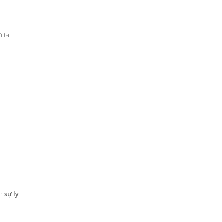
i ta
ến
sự ly