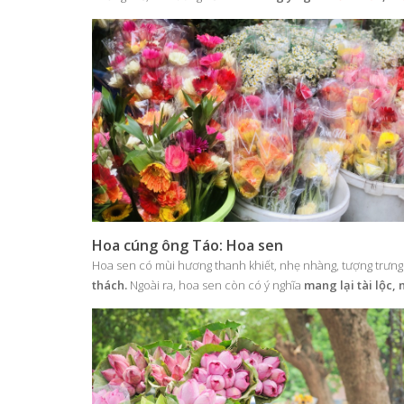
Hoa cúng ông Táo: Hoa sen
Hoa sen có mùi hương thanh khiết, nhẹ nhàng, tượng trưn
thách.
Ngoài ra, hoa sen còn có ý nghĩa
mang lại tài lộc,