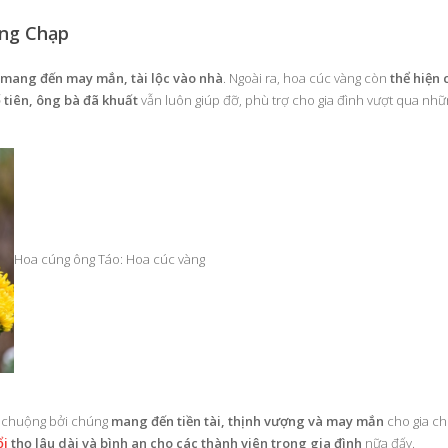
áng Chạp
 mang đến may mắn, tài lộc vào nhà
. Ngoài ra, hoa cúc vàng còn
thể hiện 
ổ tiên, ông bà đã khuất
vẫn luôn giúp đỡ, phù trợ cho gia đình vượt qua nh
Hoa cúng ông Táo: Hoa cúc vàng
ưa chuộng bởi chúng
mang đến tiền tài, thịnh vượng và may mắn
cho gia ch
ổi
thọ lâu dài và bình an cho các thành viên trong gia đình
nữa đấy.