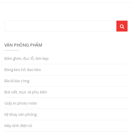
VĂN PHÒNG PHẨM
Bấm ghim, đục lỗ, kim kẹp
Băng keo hồ dao kéo
Bìa lá bìa còng
Bút viết, mực và phụ kiện
Giấy in photo note
Kệ khay văn phòng
Máy tính điện tử