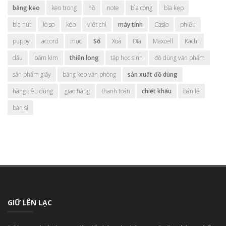
băng keo
keo trong
hồ
note
bìa còng
bìa kẹp
bìa nút
lò so
kéo
viết chì
máy tính
Casio
phiếu
puppy
accord
mực
Sổ
Xoá
Đĩa
Maxcell
Kachi
dấu
bấm kim
thiên long
tập học sinh
đồ dùng văn phẩm
sản phẩm giấy
băng keo văn phòng
sản xuất đồ dùng
hàng tiêu dùng
giao hàng
thanh toán
chiết khấu
bán lẻ
bán sỉ
GIỮ LÊN LẠC