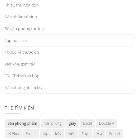
Phiếu thu hóa đơn
Sản phẩm vệ sinh
Sổ văn phòng các loại
Tập học sinh
Thước kẻ thước đo
Viết xóa, gôm tẩy
Đĩa CD/DVD và hộp
Văn phòng phẩm khác
THẺ TÌM KIẾM
văn phòng phẩm
văn phòng
giấy
Excel
Double A
IK Plus
Post it
tập
bút
viết
Toyo
Xoá
Pentel