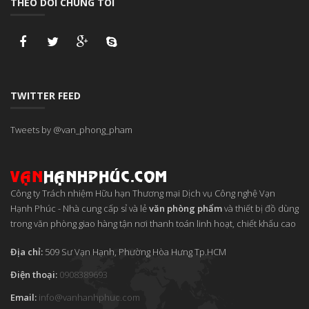
THEO DÕI CHÚNG TÔI
TWITTER FEED
Tweets by @van_phong_pham
Công ty Trách nhiệm Hữu hạn Thương mại Dịch vụ Công nghệ Vạn
Hạnh Phúc
-
Nhà cung cấp sỉ và lẻ
văn phòng phẩm
và thiết bị đồ dùng
trong văn phòng giao hàng tận nơi thanh toán linh hoạt, chiết khấu cao
Địa chỉ:
509 Sư Vạn Hạnh, Phường Hòa Hưng
Tp.HCM
Điện thoại:
0908389693
Email:
info
@
vanhanhphuc
.
com