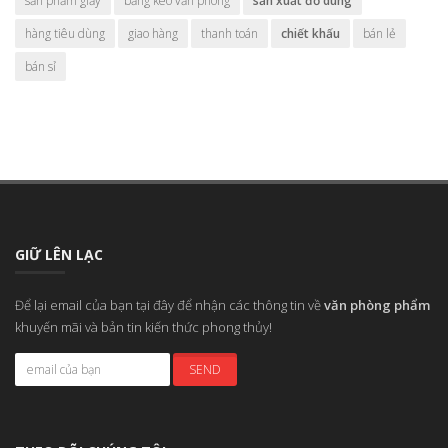
sản phẩm giấy
băng keo văn phòng
sản xuất đồ dùng
hàng tiêu dùng
giao hàng
thanh toán
chiết khấu
bán lẻ
bán sỉ
GIỮ LÊN LẠC
Để lại email của bạn tại đây để nhận các thông tin về
văn phòng phẩm
khuyến mãi và bản tin kiến thức phong thủy!