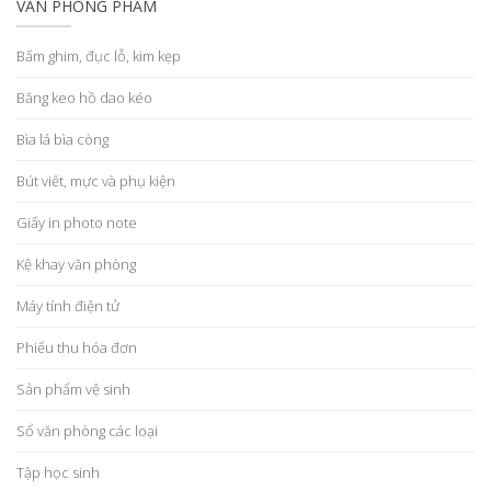
VĂN PHÒNG PHẨM
Bấm ghim, đục lỗ, kim kẹp
Băng keo hồ dao kéo
Bìa lá bìa còng
Bút viết, mực và phụ kiện
Giấy in photo note
Kệ khay văn phòng
Máy tính điện tử
Phiếu thu hóa đơn
Sản phẩm vệ sinh
Sổ văn phòng các loại
Tập học sinh