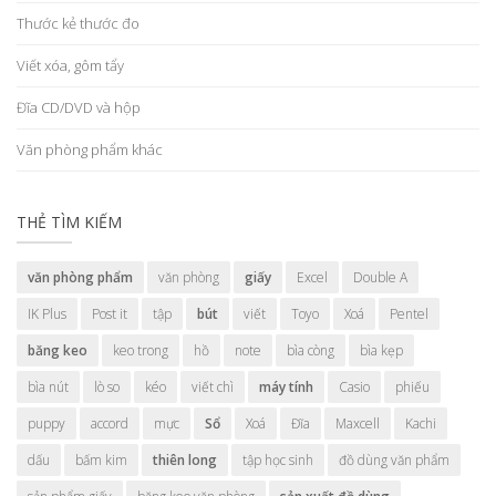
Thước kẻ thước đo
Viết xóa, gôm tẩy
Đĩa CD/DVD và hộp
Văn phòng phẩm khác
THẺ TÌM KIẾM
văn phòng phẩm
văn phòng
giấy
Excel
Double A
IK Plus
Post it
tập
bút
viết
Toyo
Xoá
Pentel
băng keo
keo trong
hồ
note
bìa còng
bìa kẹp
bìa nút
lò so
kéo
viết chì
máy tính
Casio
phiếu
puppy
accord
mực
Sổ
Xoá
Đĩa
Maxcell
Kachi
dấu
bấm kim
thiên long
tập học sinh
đồ dùng văn phẩm