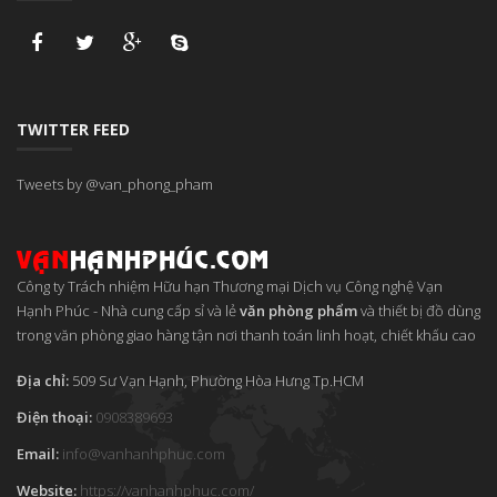
TWITTER FEED
Tweets by @van_phong_pham
Công ty Trách nhiệm Hữu hạn Thương mại Dịch vụ Công nghệ Vạn
Hạnh Phúc
-
Nhà cung cấp sỉ và lẻ
văn phòng phẩm
và thiết bị đồ dùng
trong văn phòng giao hàng tận nơi thanh toán linh hoạt, chiết khấu cao
Địa chỉ:
509 Sư Vạn Hạnh, Phường Hòa Hưng
Tp.HCM
Điện thoại:
0908389693
Email:
info
@
vanhanhphuc
.
com
Website:
https://vanhanhphuc.com/