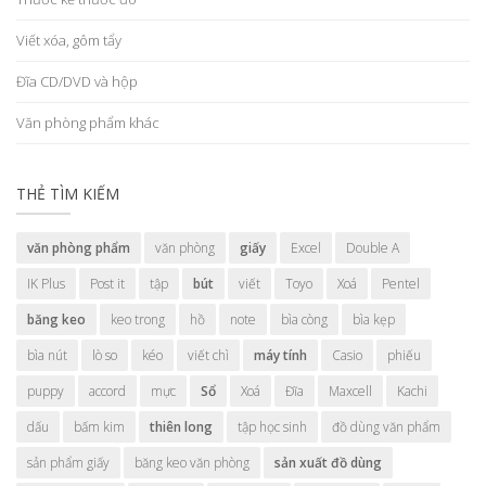
Viết xóa, gôm tẩy
Đĩa CD/DVD và hộp
Văn phòng phẩm khác
THẺ TÌM KIẾM
văn phòng phẩm
văn phòng
giấy
Excel
Double A
IK Plus
Post it
tập
bút
viết
Toyo
Xoá
Pentel
băng keo
keo trong
hồ
note
bìa còng
bìa kẹp
bìa nút
lò so
kéo
viết chì
máy tính
Casio
phiếu
puppy
accord
mực
Sổ
Xoá
Đĩa
Maxcell
Kachi
dấu
bấm kim
thiên long
tập học sinh
đồ dùng văn phẩm
sản phẩm giấy
băng keo văn phòng
sản xuất đồ dùng