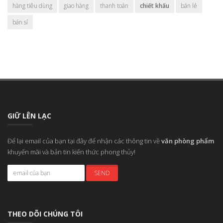
hàng tiêu dùng
giao hàng
thanh toán
chiết khấu
bán lẻ
bán sỉ
GIỮ LÊN LẠC
Để lại email của bạn tại đây để nhận các thông tin về
văn phòng phẩm
khuyến mãi và bản tin kiến thức phong thủy!
THEO DÕI CHÚNG TÔI