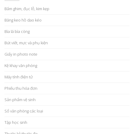
Bấm ghim, đục lỗ, kim kẹp
Băng keo hồ dao kéo
Bìa lá bìa còng
Bút viết, mực và phụ kiện
Giấy in photo note
Kệ khay văn phòng
Máy tính điện tử
Phiếu thu hóa đơn
Sản phẩm vệ sinh
Sổ văn phòng các loại
Tập học sinh
Thước kẻ thước đo